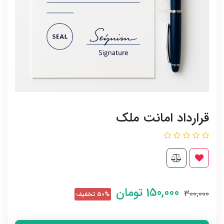
قرارداد امانت ملک
150,000
تومان
300,000
50% تخفیف