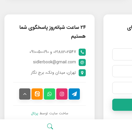
ای
۲۴ ساعت شبانه‌روز پاسخگوی شما
هستیم
02188202547 و 09100500190
sidlerbook@gmail.com
تهران، میدان ونک، برج نگار
ساخت سایت توسط
پرتال