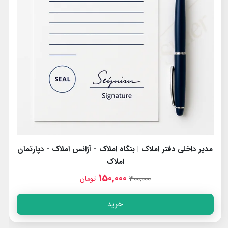
مدیر داخلی دفتر املاک | بنگاه املاک - آژانس املاک - دپارتمان
املاک
150,000
300,000
تومان
خرید