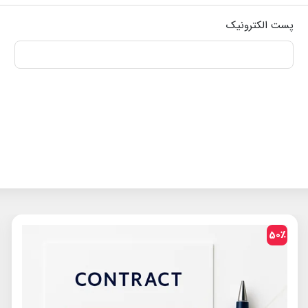
پست الکترونیک
50٪