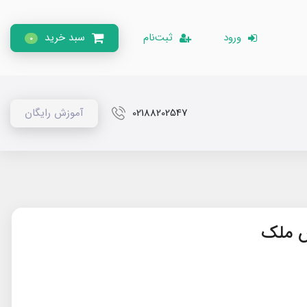
ورود
ثبت‌نام
سبد خرید
0
02188202547
آموزش رایگان
وش ملک