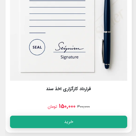
مدیر داخلی دفتر املاک | بنگاه املاک - آژانس املاک - دپارتمان
املاک
150,000
300,000
تومان
خرید