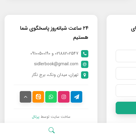
ای
۲۴ ساعت شبانه‌روز پاسخگوی شما
هستیم
02188202547 و 09100500190
sidlerbook@gmail.com
تهران، میدان ونک، برج نگار
ساخت سایت توسط
پرتال