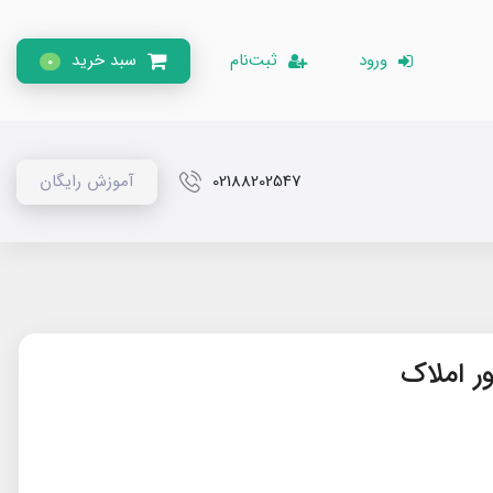
ورود
ثبت‌نام
سبد خرید
0
02188202547
آموزش رایگان
ر املاک