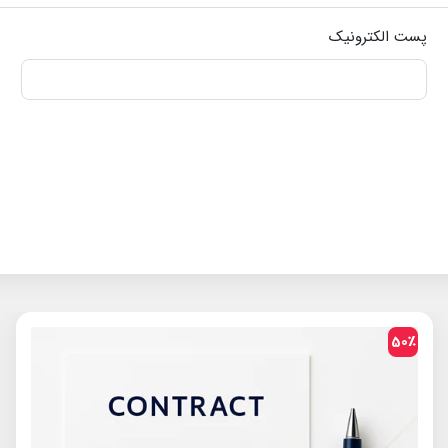
پست الکترونیک
50٪