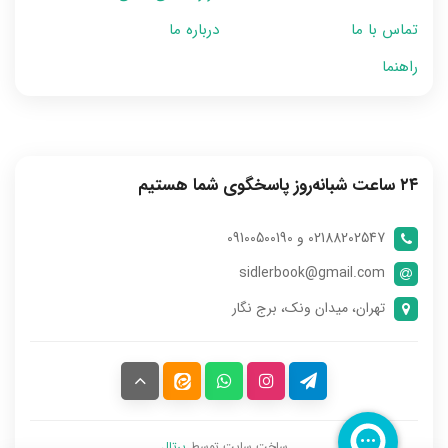
تماس با ما
درباره ما
راهنما
۲۴ ساعت شبانه‌روز پاسخگوی شما هستیم
02188202547 و 09100500190
sidlerbook@gmail.com
تهران، میدان ونک، برج نگار
ساخت سایت توسط
پرتال