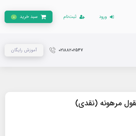
ورود
ثبت‌نام
سبد خرید
0
02188202547
آموزش رایگان
قول مرهونه (نقدی)