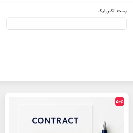
پست الکترونیک
50٪