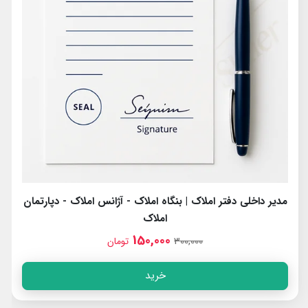
مدیر داخلی دفتر املاک | بنگاه املاک - آژانس املاک - دپارتمان
املاک
150,000
300,000
تومان
خرید