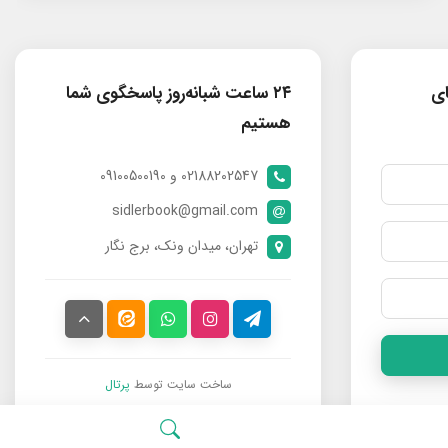
ای
۲۴ ساعت شبانه‌روز پاسخگوی شما
هستیم
02188202547 و 09100500190
sidlerbook@gmail.com
تهران، میدان ونک، برج نگار
ساخت سایت توسط
پرتال