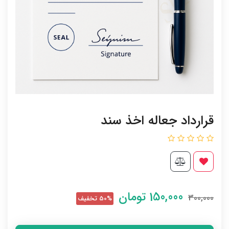
قرارداد جعاله اخذ سند
150,000
تومان
300,000
50% تخفیف