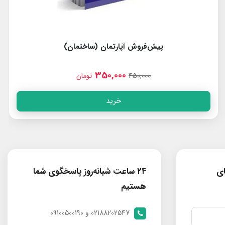
روش آپارتمان (ساختمان)
بررسی حقوقی
350,000
00
450,0
تومان
خرید
ای
۲۴ ساعت شبانه‌روز پاسخگوی شما
هستیم
02188202547 و 09100500190