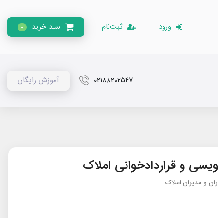
ورود
ثبت‌نام
سبد خرید
0
02188202547
آموزش رایگان
ویسی و قراردادخوانی املاک
ن و مدیران املاک