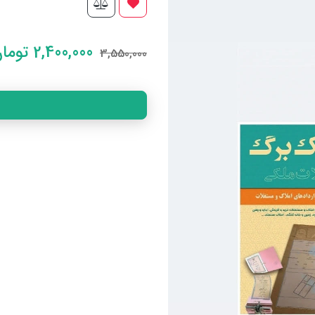
2,400,000
توما
3,550,000