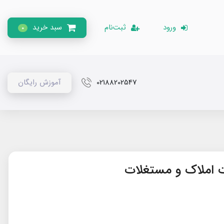
ورود
ثبت‌نام
سبد خرید
0
02188202547
آموزش رایگان
ات املاک و مستغلات