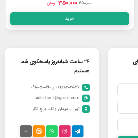
350,000
450,000
تومان
خرید
ای
۲۴ ساعت شبانه‌روز پاسخگوی شما
هستیم
02188202547 و 09100500190
sidlerbook@gmail.com
تهران، میدان ونک، برج نگار