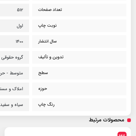
تعداد صفحات
512
نوبت چاپ
اول
سال انتشار
1400
تدوین و تألیف
گروه حقوقی ث
سطح
متوسط - حرف
حوزه
املاک و مست
رنگ چاپ
سیاه و سفید
محصولات مرتبط