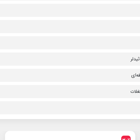
یدلر
ه‌ای
غلات