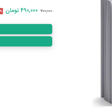
490,000
تومان
700,000
30% 