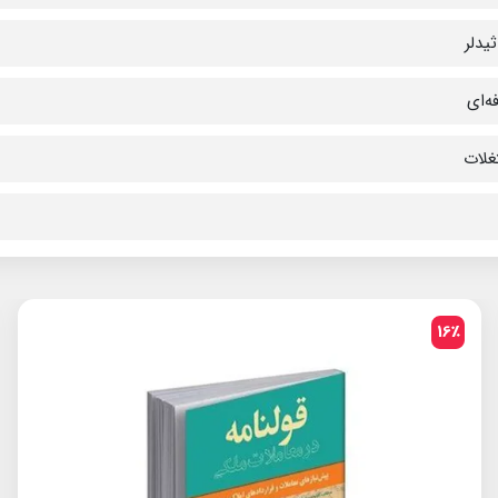
یدلر
ه‌ای
غلات
16٪