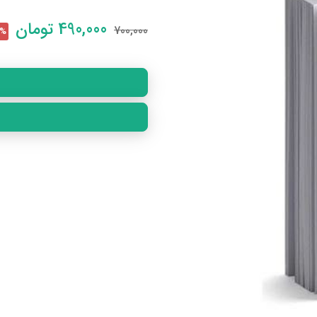
490,000
تومان
700,000
30% 