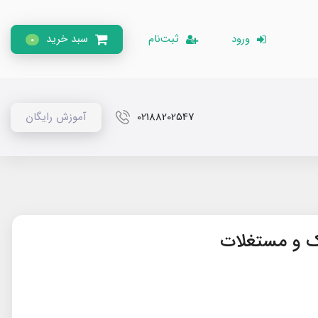
ورود
ثبت‌نام
سبد خرید
0
02188202547
آموزش رایگان
ک و مستغلات