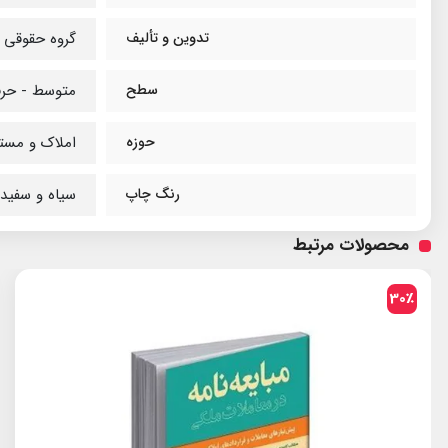
تدوین و تألیف
گروه حقوقی ث
سطح
متوسط - حرف
حوزه
املاک و مست
رنگ چاپ
سیاه و سفید
محصولات مرتبط
30٪