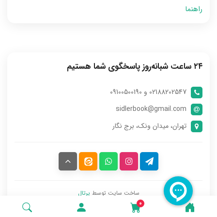
راهنما
۲۴ ساعت شبانه‌روز پاسخگوی شما هستیم
02188202547 و 09100500190
sidlerbook@gmail.com
تهران، میدان ونک، برج نگار
ساخت سایت توسط
پرتال
0