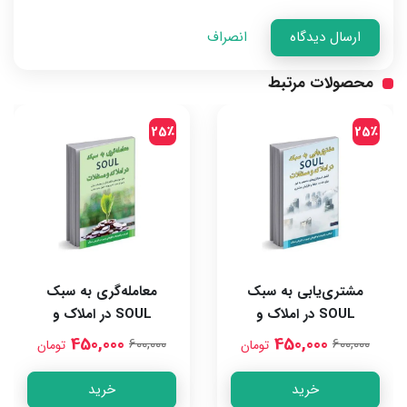
ارسال دیدگاه
انصراف
محصولات مرتبط
25٪
25٪
مشتری‌یابی به سبک
معامله‌گری به سبک
SOUL در املاک و
SOUL در املاک و
مستغلات
مستغلات
450,000
450,000
600,000
600,000
تومان
تومان
خرید
خرید