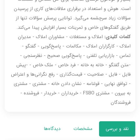
است. هوش و استعداد در برقراری ملاقات‌های کاری از پرسیدن
سؤالات زیاد سرچشمه می‌گیرد. توانایی پرسش سؤالات تنها از
طریق گفتگوهای خاص و تمرینات بسیار افزایش پیدا می‌کند.
کلمات کلیدی:‌
املاک و مستغلات - مشاوران املاک - مدیران
املاک - کارگزاران املاک - مکالمات - پاسخ‌گویی - گفتگو -
تماس - بازاریابی تلفنی - پاسخ‌گویی صحیح - نظرسنجی -
-متن گفتگو - خانه به خانه - فرد خاص - ملک خاص - -پیش
فایل - فایل - صلاحیت - قیمت‌گذاری - رفع نگرانی‌ها و اعتراض
- توافق نهایی - قولنامه - نشان دادن خانه - مشتری - مشتری
به بیرون - مشتری FSBO - خریداران - خریدار - فروشنده -
فروشندگان
نقد و بررسی
مشخصات
دیدگاه‌ها