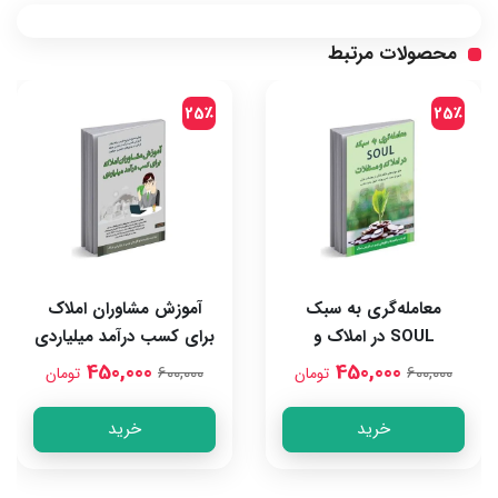
محصولات مرتبط
25٪
25٪
معامله‌گری به سبک
آموزش مشاوران املاک
SOUL در املاک و
برای کسب درآمد میلیاردی
مستغلات
450,000
450,000
600,000
600,000
تومان
تومان
خرید
خرید