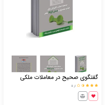
گفتگوی صحیح در معاملات ملکی
از 5