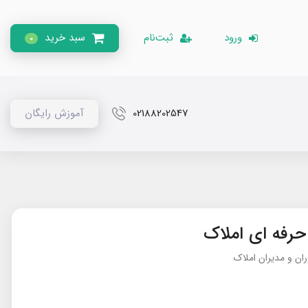
ورود
ثبت‌نام
سبد خرید
0
02188202547
آموزش رایگان
رفه ای املاک
ن و مدیران املاک