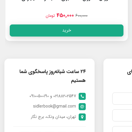
450,000
600,000
تومان
خرید
ای
۲۴ ساعت شبانه‌روز پاسخگوی شما
هستیم
02188202547 و 09100500190
sidlerbook@gmail.com
تهران، میدان ونک، برج نگار