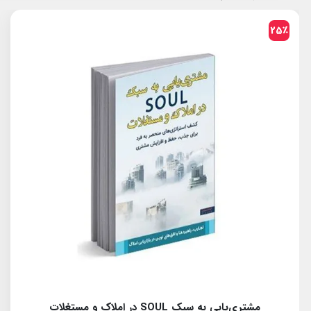
25٪
معامله‌گری به سبک SOUL در املاک و مستغلات