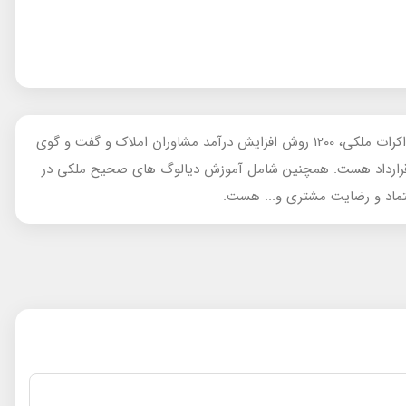
این مجموعه کتاب تخصصی شامل 5 جلد: مشتری یابی به سبک Soul، کلمات جادویی برای بله گرفت در مذاکرات ملکی، ترفند ها و تله ها در مذاکرات ملکی، 1200 روش افزایش درآمد مشاوران املاک و گفت و گوی
قرارداد هست. همچنین شامل آموزش دیالوگ های صحیح ملکی در
تماد و رضایت مشتری و... هست.