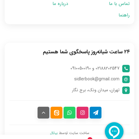
تماس با ما
درباره ما
راهنما
۲۴ ساعت شبانه‌روز پاسخگوی شما هستیم
02188202547 و 09100500190
sidlerbook@gmail.com
تهران، میدان ونک، برج نگار
ساخت سایت توسط
پرتال