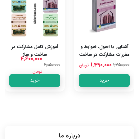
آشنایی با اصول، ضوابط و
آموزش کامل مشارکت در
مقررات مشارکت در ساخت
ساخت و ساز
4,600,000
و ساز
1,490,000
6,050,000
1,750,000
تومان
تومان
خرید
خرید
درباره ما