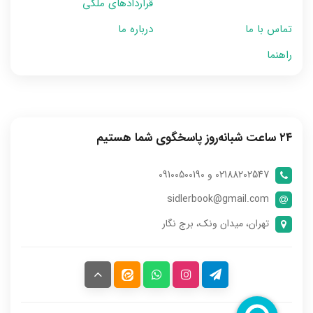
قراردادهای ملکی
تماس با ما
درباره ما
راهنما
۲۴ ساعت شبانه‌روز پاسخگوی شما هستیم
02188202547 و 09100500190
sidlerbook@gmail.com
تهران، میدان ونک، برج نگار